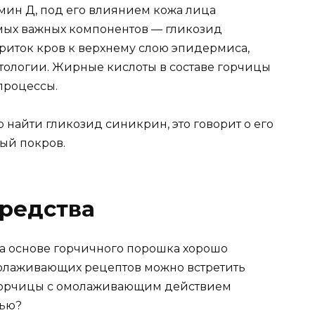
мин Д, под его влиянием кожа лица
мых важных компонентов — гликозид
риток кров к верхнему слою эпидермиса,
етологии. Жирные кислоты в составе горчицы
процессы.
 найти гликозид синикрин, это говорит о его
ый покров.
редства
а основе горчичного порошка хорошо
молаживающих рецептов можно встретить
з горчицы с омолаживающим действием
тью?