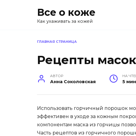
Перейти
Все о коже
к
содержанию
Как ухаживать за кожей
ГЛАВНАЯ СТРАНИЦА
Рецепты масок
АВТОР
НА ЧТ
Анна Соколовская
5 ми
Использовать горчичный порошок мож
эффективен в уходе за кожным покро
компонентам маска из горчицы позво
Часть рецептов из горчичного порош