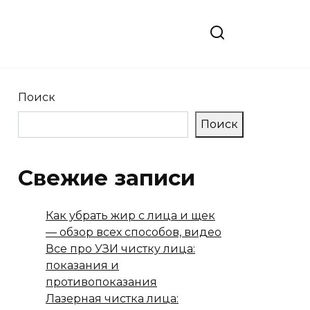
Поиск
Поиск
Свежие записи
Как убрать жир с лица и щек
— обзор всех способов, видео
Все про УЗИ чистку лица:
показания и
противопоказания
Лазерная чистка лица: