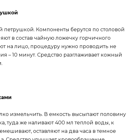
рушкой
 петрушкой. Компоненты берутся по столовой
яют в состав чайную ложечку горчичного
ют на лицо, процедуру нужно проводить не
ния – 10 минут. Средство разглаживает кожный
.
ками
лко измельчить. В емкость высыпают половину
, туда же наливают 400 мл теплой воды, к
емешивают, оставляют на два часа в темное
ца. Средство улучшает кровообращение,