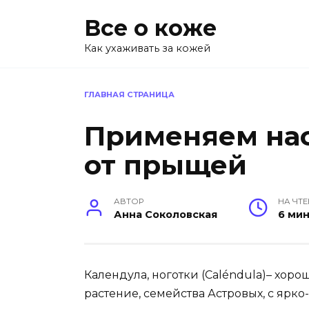
Перейти
Все о коже
к
содержанию
Как ухаживать за кожей
ГЛАВНАЯ СТРАНИЦА
Применяем на
от прыщей
АВТОР
НА ЧТ
Анна Соколовская
6 ми
Календула, ноготки (Caléndula)– хор
растение, семейства Астровых, с яр