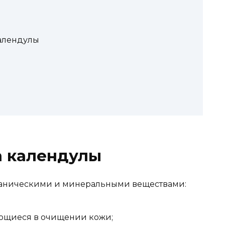
календулы
а календулы
рганическими и минеральными веществами:
ющиеся в очищении кожи;