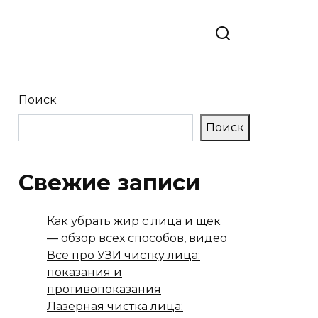
Поиск
Поиск
Свежие записи
Как убрать жир с лица и щек
— обзор всех способов, видео
Все про УЗИ чистку лица:
показания и
противопоказания
Лазерная чистка лица: