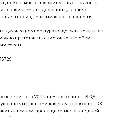
и др. Есть много положительных отзывов на
риготавливаемых в домашних условиях,
ванные в период максимального цветения.
ли в духовке (температура не должна превышать
я можно приготовить спиртовые настойки,
им соком.
снове чистого 70% аптечного спирта. В 0,5
сушенными цветками календулы добавить 100
авить в темном, прохладном месте на 7 дней.