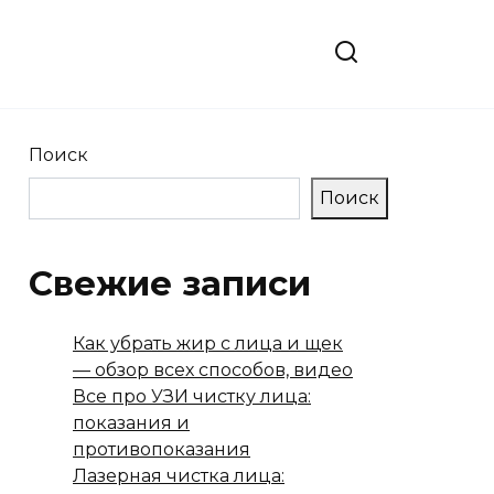
Поиск
Поиск
Свежие записи
Как убрать жир с лица и щек
— обзор всех способов, видео
Все про УЗИ чистку лица:
показания и
противопоказания
Лазерная чистка лица: