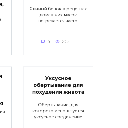
я,
Яичный белок в рецептах
домашних масок
а
встречается часто.
т
0
2.2к.
я
Уксусное
обертывание для
похудения живота
я
Обертывание, для
которого используется
ия
уксусное соединение
я