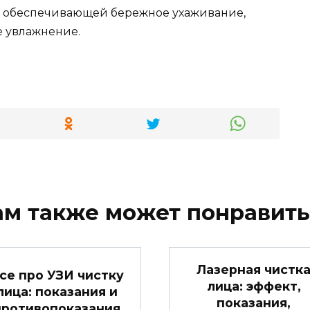
и, обеспечивающей бережное ухаживание,
е увлажнение.
ам также может понравить
Лазерная чистк
се про УЗИ чистку
лица: эффект,
лица: показания и
показания,
противопоказания