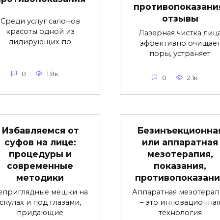
противопоказани
отзывы
Среди услуг салонов
красоты одной из
Лазерная чистка лиц
лидирующих по
эффективно очищае
поры, устраняет
0
1.8к.
0
2.1к.
Избавляемся от
Безинъекционна
суфов на лице:
или аппаратная
процедуры и
мезотерапия,
современные
показания,
методики
противопоказани
еприглядные мешки на
Аппаратная мезотерап
скулах и под глазами,
– это инновационна
придающие
технология