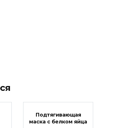
ся
а
Подтягивающая
маска с белком яйца