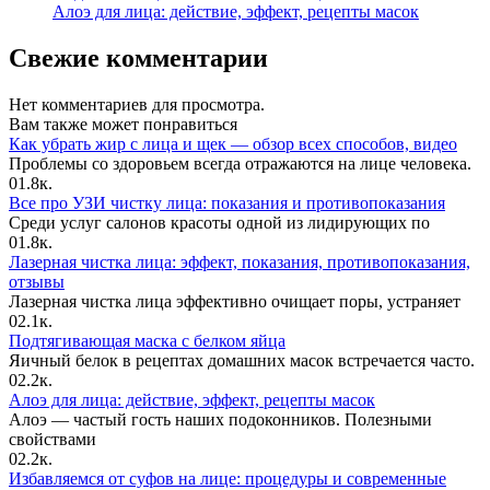
Алоэ для лица: действие, эффект, рецепты масок
Свежие комментарии
Нет комментариев для просмотра.
Вам также может понравиться
Как убрать жир с лица и щек — обзор всех способов, видео
Проблемы со здоровьем всегда отражаются на лице человека.
0
1.8к.
Все про УЗИ чистку лица: показания и противопоказания
Среди услуг салонов красоты одной из лидирующих по
0
1.8к.
Лазерная чистка лица: эффект, показания, противопоказания,
отзывы
Лазерная чистка лица эффективно очищает поры, устраняет
0
2.1к.
Подтягивающая маска с белком яйца
Яичный белок в рецептах домашних масок встречается часто.
0
2.2к.
Алоэ для лица: действие, эффект, рецепты масок
Алоэ — частый гость наших подоконников. Полезными
свойствами
0
2.2к.
Избавляемся от суфов на лице: процедуры и современные